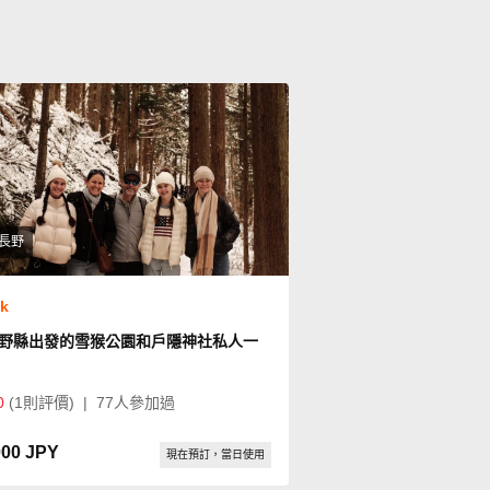
長野
ok
野縣出發的雪猴公園和戶隱神社私人一
0
(1則評價)
|
77人參加過
000 JPY
現在預訂，當日使用