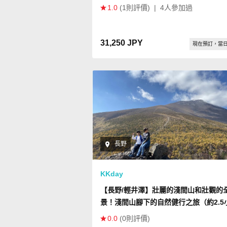
1.0
(1則評價)
|
4人參加過
31,250 JPY
現在預訂，當
長野
KKday
【長野/輕井澤】壯麗的淺間山和壯觀的
景！淺間山腳下的自然健行之旅（約2.5
時）
0.0
(0則評價)