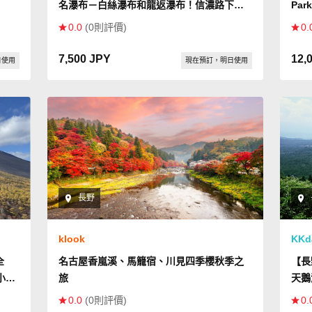
名瀑布－白絲瀑布和龍返瀑布！信濃路下山
Park
健行（約3小時）
the 
0.0
(0則評價)
0.
7,500 JPY
12,
日使用
現在預訂，明日使用
長野
klook
KKd
全
名古屋香嵐溪、馬籠宿、川見四季櫻秋季之
【長
小
旅
天鵝
0.0
(0則評價)
0.