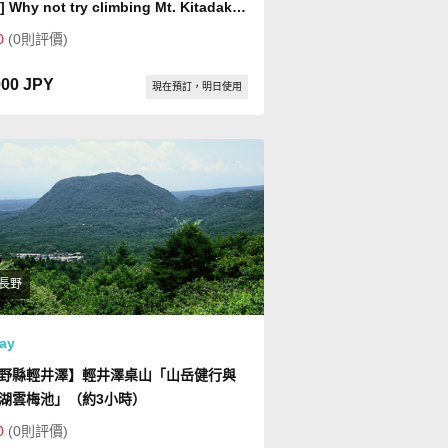
] Why not try climbing Mt. Kitadake,
second highest mountain in Japan?
0
(0則評價)
000 JPY
現在預訂，明日使用
長野
ay
野縣輕井澤】輕井澤桌山「山岳健行與
湖雲梅池」（約3小時）
0
(0則評價)