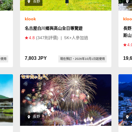
長野
klook
klo
名古屋白川鄉與高山全日導覽遊
長野
斯山
4.8
(347則評價)
|
5K+人參加過
4.
7,803 JPY
19,
日使用
現在預訂，2026年10月1日起使用
長野