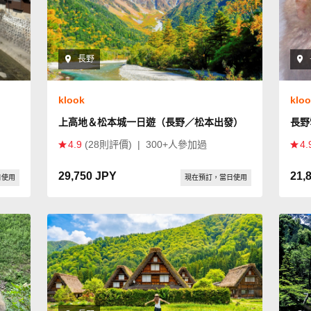
長野
klook
klo
上高地＆松本城一日遊（長野／松本出發）
長野
4.9
(28則評價)
|
300+人參加過
4.
29,750 JPY
21,
日使用
現在預訂，當日使用