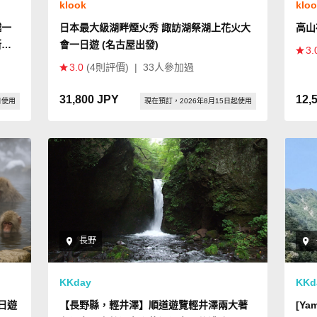
klook
klo
越一
日本最大級湖畔煙火秀 諏訪湖祭湖上花火大
高山
斯
會一日遊 (名古屋出發)
3.
3.0
(4則評價)
|
33人參加過
31,800 JPY
12,
日使用
現在預訂，2026年8月15日起使用
長野
KKday
KKd
一日遊
【長野縣，輕井澤】順道遊覽輕井澤兩大著
[Yam