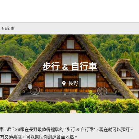
 & 自行車
步行 & 自行車
長野
車" 呢？28家在長野最值得體驗的 "步行 & 自行車"，現在就可以預訂。
有交通票據，可以幫助你到達會面地點。