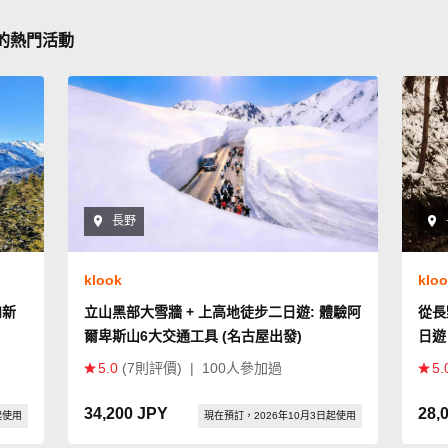
"的熱門活動
長野
klook
klo
和新
立山黑部大雪牆 + 上高地徒步二日遊: 體驗阿
從長
爾卑斯山6大交通工具 (名古屋出發)
日遊
5.0
(7則評價)
|
100人參加過
5.
34,200 JPY
28,
起使用
現在預訂，2026年10月3日起使用