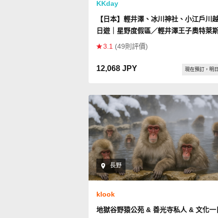
KKday
【日本】輕井澤、冰川神社、小江戶川
日遊｜星野度假區／輕井澤王子奧特萊
Outlet｜東京出發
3.1
(49則評價)
12,068 JPY
現在預訂，明
長野
klook
地獄谷野猿公苑 & 善光寺私人 & 文化