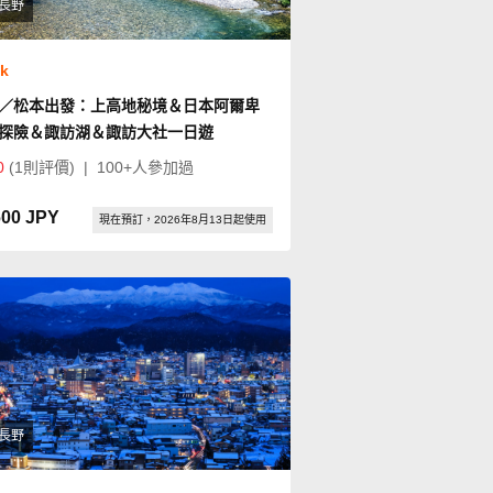
長野
ok
／松本出發：上高地秘境＆日本阿爾卑
探險＆諏訪湖＆諏訪大社一日遊
0
(1則評價)
|
100+人參加過
600 JPY
現在預訂，2026年8月13日起使用
長野