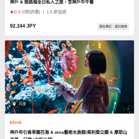
神戶 & 姬路城全日私人之旅，含神戶牛午餐
0.0
(0則評價)
|
1人參加過
92,344 JPY
現在預訂，當日使用
兵庫
klook
神戶布引香草園花海 & atoa藝術水族館/美利堅公園 & 摩耶山