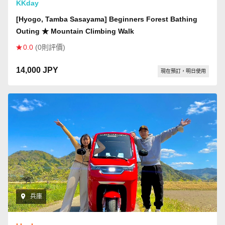
KKday
[Hyogo, Tamba Sasayama] Beginners Forest Bathing
Outing ★ Mountain Climbing Walk
0.0
(0則評價)
14,000 JPY
現在預訂，明日使用
兵庫