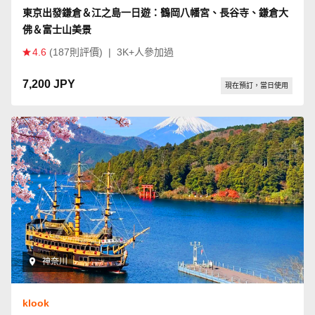
東京出發鎌倉＆江之島一日遊：鶴岡八幡宮、長谷寺、鎌倉大
佛＆富士山美景
4.6
(187則評價)
|
3K+人參加過
7,200 JPY
現在預訂，當日使用
神奈川
klook