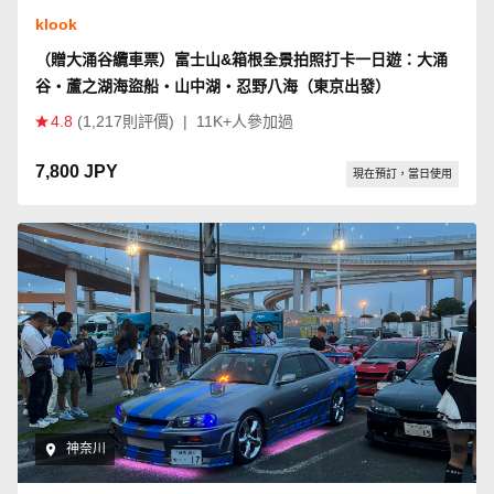
klook
（贈大涌谷纜車票）富士山&箱根全景拍照打卡一日遊：大涌
谷・蘆之湖海盜船・山中湖・忍野八海（東京出發）
4.8
(1,217則評價)
|
11K+人參加過
7,800 JPY
現在預訂，當日使用
神奈川