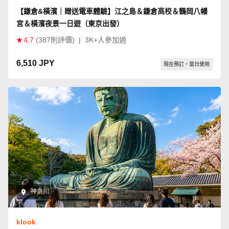
【鎌倉&橫濱｜贈送電車體驗】江之島＆鎌倉高校＆鶴岡八幡
宮＆橫濱夜景一日遊（東京出發）
4.7
(387則評價)
|
3K+人參加過
6,510 JPY
現在預訂，當日使用
神奈川
klook