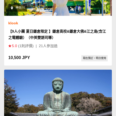
神奈川
klook
【9人小團 夏日鎌倉限定 】鎌倉高校&鎌倉大佛&江之島(含江
之電體驗）（中英雙語司導）
5.0
(1則評價)
|
21人參加過
10,500 JPY
現在預訂，明日使用