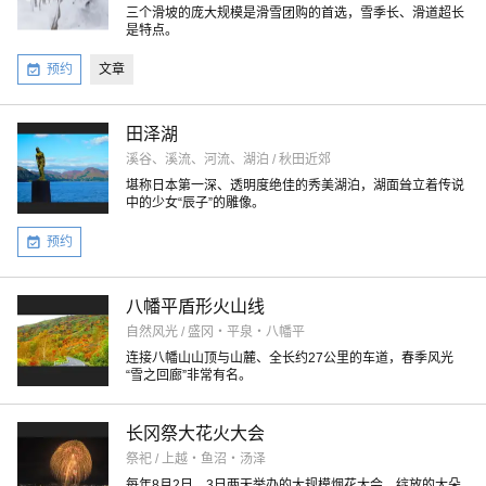
三个滑坡的庞大规模是滑雪团购的首选，雪季长、滑道超长
是特点。
预约
文章
田泽湖
溪谷、溪流、河流、湖泊 / 秋田近郊
堪称日本第一深、透明度绝佳的秀美湖泊，湖面耸立着传说
中的少女“辰子”的雕像。
预约
八幡平盾形火山线
自然风光 / 盛冈・平泉・八幡平
连接八幡山山顶与山麓、全长约27公里的车道，春季风光
“雪之回廊”非常有名。
长冈祭大花火大会
祭祀 / 上越・鱼沼・汤泽
每年8月2日、3日两天举办的大规模烟花大会，绽放的大朵