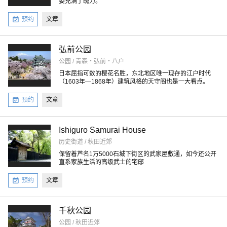
姿充满了魄力。
预约
文章
弘前公园
公园 / 青森・弘前・八户
日本屈指可数的樱花名胜，东北地区唯一现存的江户时代
（1603年―1868年）建筑风格的天守阁也是一大看点。
预约
文章
Ishiguro Samurai House
历史街道 / 秋田近郊
保留着芦名1万5000石城下街区的武家屋敷通，如今还公开
直系家族生活的高级武士的宅邸
预约
文章
千秋公园
公园 / 秋田近郊