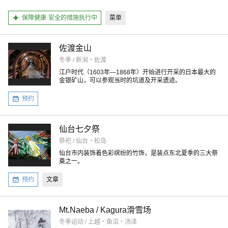
保障健康·安全的措施执行中
菜单
佐渡金山
冬季 / 新潟・佐渡
江户时代（1603年―1868年）开始进行开采的日本最大的
金银矿山，可以参观当时的坑道及开采遗迹。
预约
仙台七夕祭
祭祀 / 仙台・松岛
仙台市内装饰着色彩缤纷的竹饰，是装点东北夏季的三大祭
奠之一。
预约
文章
Mt.Naeba / Kagura滑雪场
冬季运动 / 上越・鱼沼・汤泽