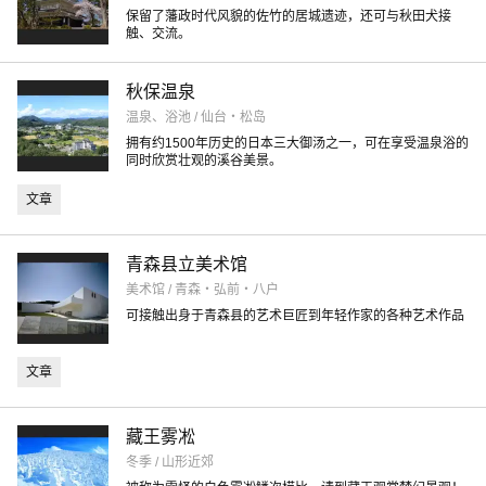
保留了藩政时代风貌的佐竹的居城遗迹，还可与秋田犬接
触、交流。
秋保温泉
温泉、浴池 / 仙台・松岛
拥有约1500年历史的日本三大御汤之一，可在享受温泉浴的
同时欣赏壮观的溪谷美景。
文章
青森县立美术馆
美术馆 / 青森・弘前・八户
可接触出身于青森县的艺术巨匠到年轻作家的各种艺术作品
文章
藏王雾凇
冬季 / 山形近郊