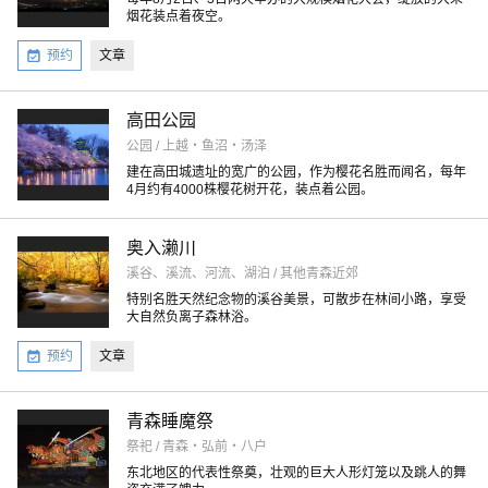
烟花装点着夜空。
预约
文章
高田公园
公园 / 上越・鱼沼・汤泽
建在高田城遗址的宽广的公园，作为樱花名胜而闻名，每年
4月约有4000株樱花树开花，装点着公园。
奥入濑川
溪谷、溪流、河流、湖泊 / 其他青森近郊
特别名胜天然纪念物的溪谷美景，可散步在林间小路，享受
大自然负离子森林浴。
预约
文章
青森睡魔祭
祭祀 / 青森・弘前・八户
东北地区的代表性祭奠，壮观的巨大人形灯笼以及跳人的舞