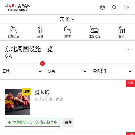
东北
旅游景点
美食
购物
住宿酒店
区域
东北周围设施一览
东北
区域
分类
详细条件
推荐
烧 NIQ
烤肉 / 新潟・佐渡
保障健康·安全的措施执行中
菜单