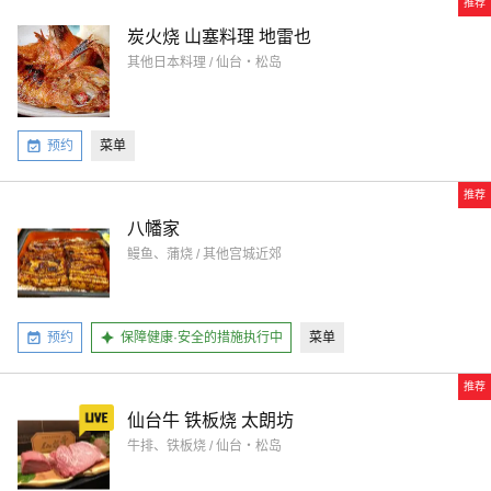
推荐
炭火烧 山塞料理 地雷也
其他日本料理 / 仙台・松岛
预约
菜单
推荐
八幡家
鳗鱼、蒲烧 / 其他宫城近郊
预约
保障健康·安全的措施执行中
菜单
推荐
仙台牛 铁板烧 太朗坊
牛排、铁板烧 / 仙台・松岛