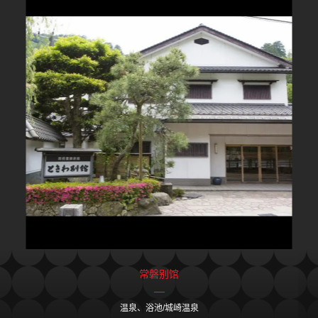
常磐别馆
温泉、浴池/城崎温泉