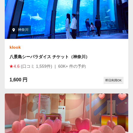
神奈川
klook
八景島シーパラダイス チケット（神奈川）
4.6
(口コミ 1,559件)
|
60K+ 件の予約
1,600 円
即日利用OK