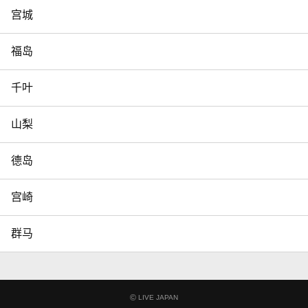
宫城
福岛
千叶
山梨
德岛
宫崎
群马
©
LIVE JAPAN