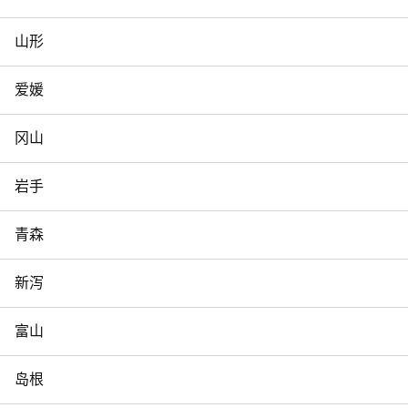
山形
爱媛
冈山
岩手
青森
新泻
富山
岛根