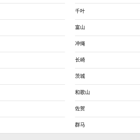
千叶
富山
冲绳
长崎
茨城
和歌山
佐贺
群马