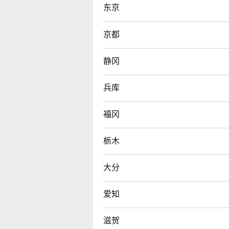
东京
京都
静冈
兵库
福冈
栃木
大分
爱知
滋贺