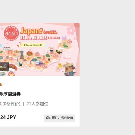
三重
ok
乐享周游券
0
(0条评价)
|
21人参加过
224 JPY
现在预订，当日使用