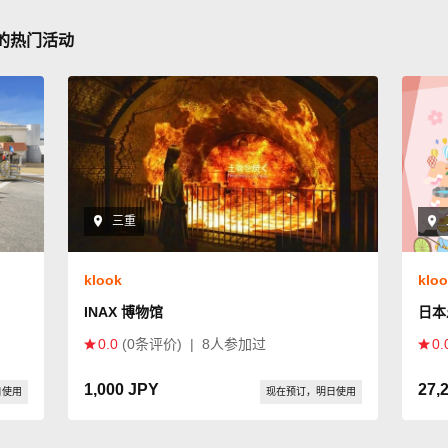
"的热门活动
三重
klook
klo
INAX 博物馆
日本
0.0
(0条评价)
|
8人参加过
0.
1,000 JPY
27,
日使用
现在预订，明日使用