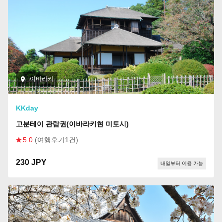
이바라키
KKday
고분테이 관람권(이바라키현 미토시)
5.0
(여행후기1건)
230 JPY
내일부터 이용 가능