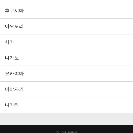
후쿠시마
아오모리
시가
나가노
오카야마
미야자키
니가타
©
LIVE JAPAN