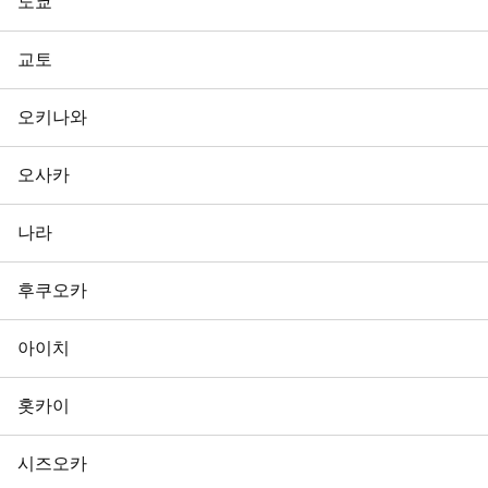
도쿄
교토
오키나와
오사카
나라
후쿠오카
아이치
홋카이
시즈오카