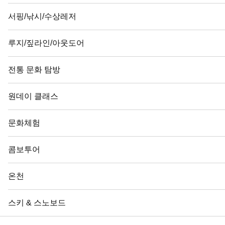
서핑/낚시/수상레저
루지/짚라인/아웃도어
전통 문화 탐방
원데이 클래스
문화체험
콤보투어
온천
스키 & 스노보드