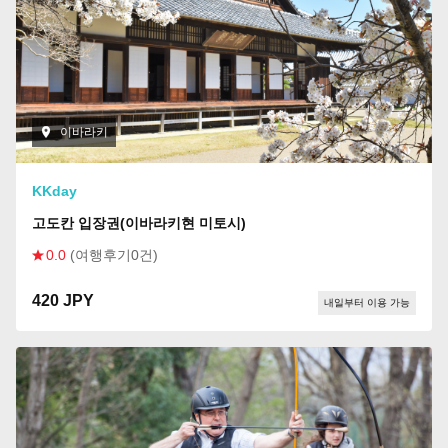
이바라키
KKday
고도칸 입장권(이바라키현 미토시)
0.0
(여행후기0건)
420 JPY
내일부터 이용 가능