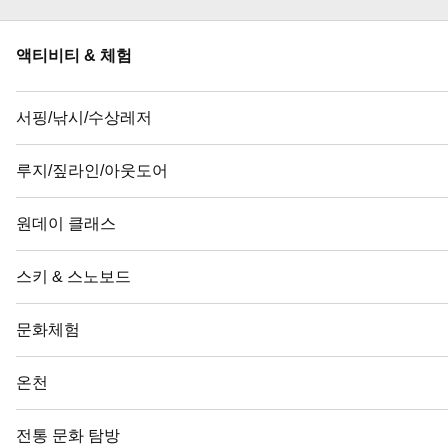
액티비티 & 체험
서핑/낚시/수상레저
루지/짚라인/아웃도어
원데이 클래스
스키 & 스노보드
문화체험
온천
전통 문화 탐방