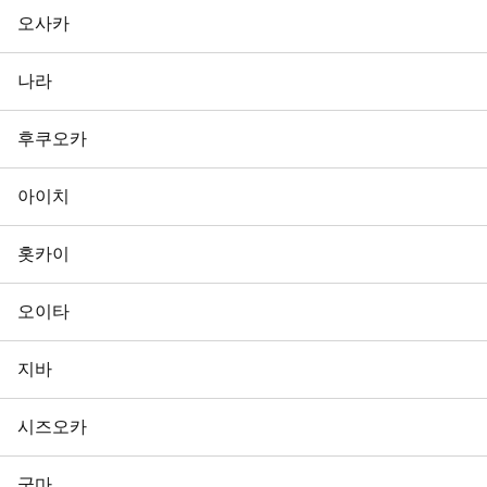
오사카
나라
후쿠오카
아이치
홋카이
오이타
지바
시즈오카
군마