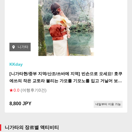
니가타
KKday
[니가타현/중부 지역/산조/쓰바메 지역] 빈손으로 오세요! 호쿠
에쓰의 작은 교토라 불리는 가모를 기모노를 입고 거닐어 보세
요. 기모노 워킹 체험 - 커플, 혼자 여행객, 가족, 학생 모두 환
0.0
(여행후기0건)
영합니다!
8,800 JPY
내일부터 이용 가능
니가타의 장르별 액티비티