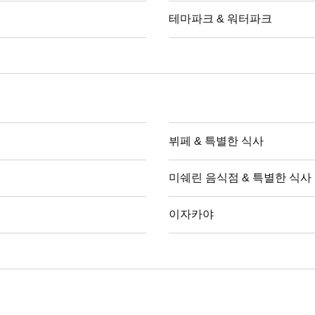
테마파크 & 워터파크
뷔페 & 특별한 식사
미쉐린 음식점 & 특별한 식사
이자카야