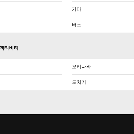
기타
버스
' 액티비티
오키나와
도치기