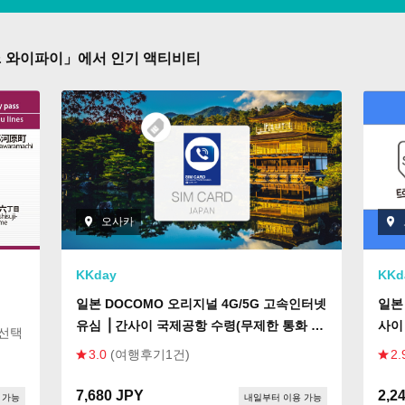
& 와이파이」에서 인기 액티비티
오사카
KKday
KKd
일본 DOCOMO 오리지널 4G/5G 고속인터넷
일본 
유심 ⎟ 간사이 국제공항 수령(무제한 통화 기
사이
 선택
능을 추가 구매 가능)
3.0
(여행후기1건)
2.
7,680 JPY
2,2
 가능
내일부터 이용 가능