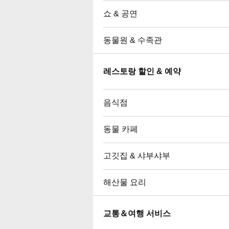
쇼 & 공연
동물원 & 수족관
레스토랑 할인 & 예약
음식점
동물 카페
고깃집 & 샤부샤부
해산물 요리
교통＆여행 서비스