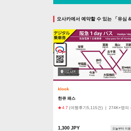
오사카에서 예약할 수 있는 「유심 
오사카
klook
한큐 패스
4.7
(여행후기5,115건)
|
274K+명의
1,300 JPY
오늘부터 이용