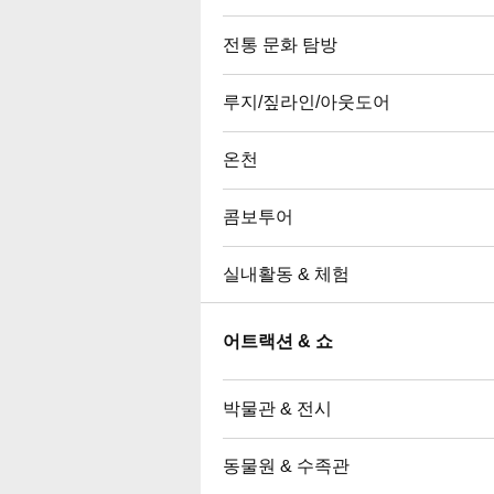
전통 문화 탐방
루지/짚라인/아웃도어
온천
콤보투어
실내활동 & 체험
어트랙션 & 쇼
박물관 & 전시
동물원 & 수족관