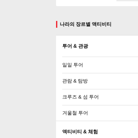
나라의 장르별 액티비티
투어 & 관광
일일 투어
관람 & 탐방
크루즈 & 섬 투어
겨울철 투어
액티비티 & 체험