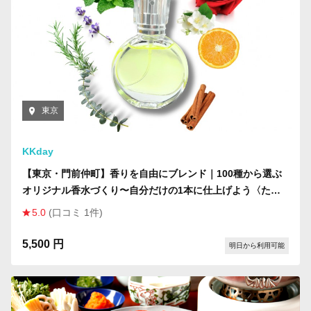
東京
KKday
【東京・門前仲町】香りを自由にブレンド｜100種から選ぶ
オリジナル香水づくり〜自分だけの1本に仕上げよう〈たっ
ぷり25ml／瓶なしプラン〉
5.0
(口コミ 1件)
5,500 円
明日から利用可能