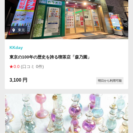
東京
KKday
東京の100年の歴史を誇る喫茶店「森乃園」
0.0
(口コミ 0件)
3,100 円
明日から利用可能