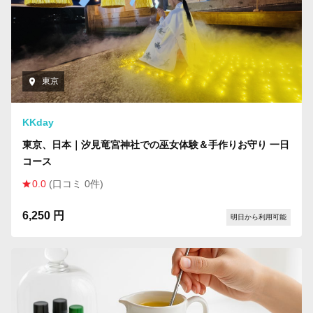
東京
KKday
東京、日本｜汐見竜宮神社での巫女体験＆手作りお守り 一日
コース
0.0
(口コミ 0件)
6,250 円
明日から利用可能