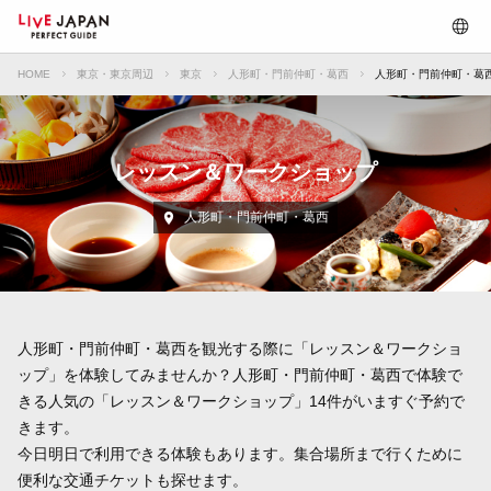
HOME
東京・東京周辺
東京
人形町・門前仲町・葛西
人形町・門前仲町・葛
レッスン＆ワークショップ
人形町・門前仲町・葛西
人形町・門前仲町・葛西を観光する際に「レッスン＆ワークショ
ップ」を体験してみませんか？人形町・門前仲町・葛西で体験で
きる人気の「レッスン＆ワークショップ」14件がいますぐ予約で
きます。
今日明日で利用できる体験もあります。集合場所まで行くために
便利な交通チケットも探せます。