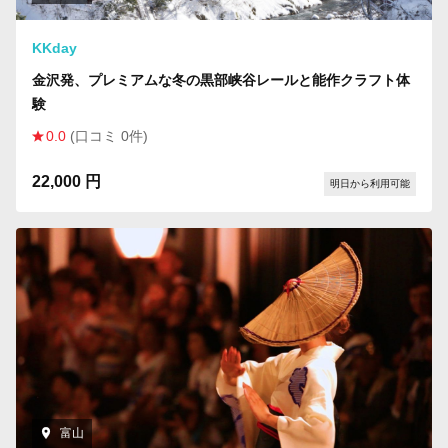
KKday
金沢発、プレミアムな冬の黒部峡谷レールと能作クラフト体
験
0.0
(口コミ 0件)
22,000 円
明日から利用可能
富山