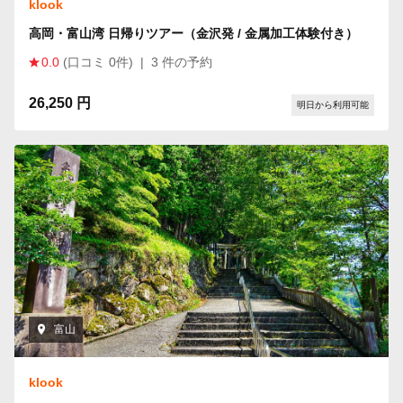
klook
高岡・富山湾 日帰りツアー（金沢発 / 金属加工体験付き）
0.0
(口コミ 0件)
|
3 件の予約
26,250 円
明日から利用可能
富山
klook