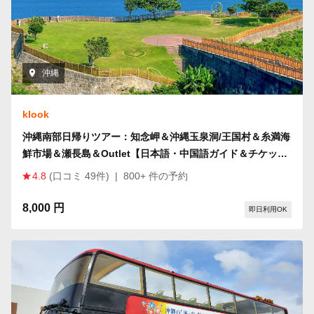
沖縄
klook
沖縄南部日帰りツアー：知念岬＆沖縄玉泉洞/王国村＆糸満海
鮮市場＆瀬長島＆Outlet【日本語・中国語ガイド＆チケット
付き】
4.8
(口コミ 49件)
|
800+ 件の予約
8,000 円
即日利用OK