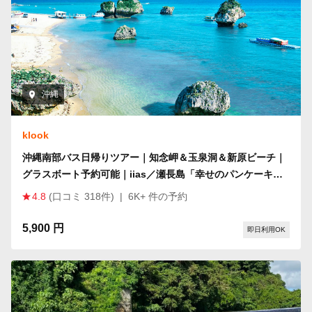
沖縄
klook
沖縄南部バス日帰りツアー｜知念岬＆玉泉洞＆新原ビーチ｜
グラスボート予約可能｜iias／瀬長島「幸せのパンケーキ」
代理予約
4.8
(口コミ 318件)
|
6K+ 件の予約
5,900 円
即日利用OK