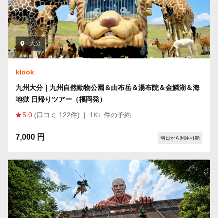
大分
klook
九州大分｜九州自然動物公園＆由布岳＆湯布院＆金鱗湖＆海
地獄 日帰りツアー（福岡発）
5.0
(口コミ 122件)
|
1K+ 件の予約
7,000 円
明日から利用可能