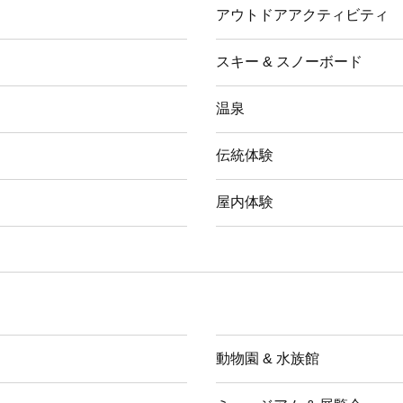
アウトドアアクティビティ
スキー & スノーボード
温泉
伝統体験
屋内体験
動物園 & 水族館