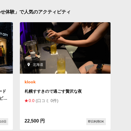
わせ体験」で人気のアクティビティ
北海道
klook
ボード
札幌すすきので過ごす贅沢な夜
ビ
0.0
(口コミ 0件)
22,500 円
10日
即日利用OK