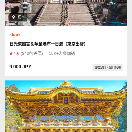
栃木
klook
日光東照宮＆華嚴瀑布一日遊（東京出發）
4.6
(940則評價)
|
15K+人參加過
9,000 JPY
現在預訂，當日使用