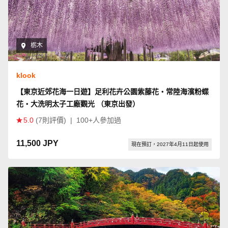
栃木
klook
【東京近郊花海一日遊】足利花卉公園紫藤花・常陸海濱粉蝶
花・大洗明太子工廠觀光 （東京出發）
5.0
(7則評價)
|
100+人參加過
11,500 JPY
現在預訂，2027年4月11日起使用