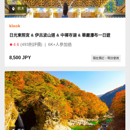
栃木
klook
日光東照宮 & 伊呂波山道 & 中禪寺湖 & 華嚴瀑布一日遊
4.6
(493則評價)
|
6K+人參加過
8,500 JPY
現在預訂，明日使用