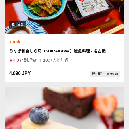
愛知
klook
うなぎ和食しら河（SHIRAKAWA）鰻魚料理 - 名古屋
4.8
(4則評價)
|
100+人參加過
4,890 JPY
現在預訂，當日使用