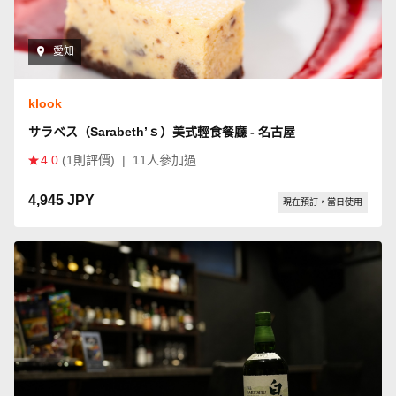
愛知
klook
サラベス（Sarabeth’ｓ）美式輕食餐廳 - 名古屋
4.0
(1則評價)
|
11人參加過
4,945 JPY
現在預訂，當日使用