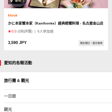
愛知
klook
かに本家蟹本家（Kanihonke）經典螃蟹料理 - 名古屋金山店
0.0
(0則評價)
|
6人參加過
3,590 JPY
現在預訂，當日使用
愛知的各類活動
旅行團 & 觀光
一日遊
觀光