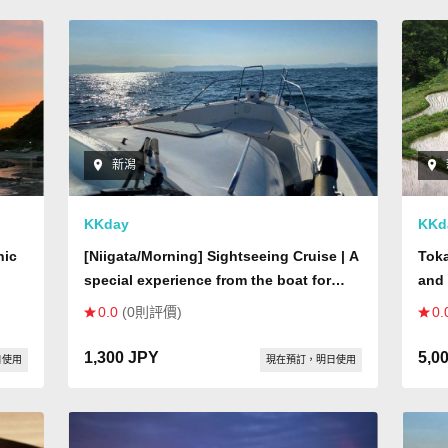
新潟
KKday
KKd
nic
[Niigata/Morning] Sightseeing Cruise | A
Tok
special experience from the boat for
and
couples, families, and married couples ♪
0.0
(0則評價)
0.
Private charter available
1,300 JPY
5,0
日使用
現在預訂，明日使用