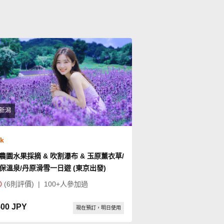
新潟
ok
農園水果採摘 & 吹割瀑布 & 玉原薰衣草/
保溫泉/丹原滑雪一日遊 (東京出發)
0
(6則評價)
|
100+人參加過
500 JPY
現在預訂，明日使用