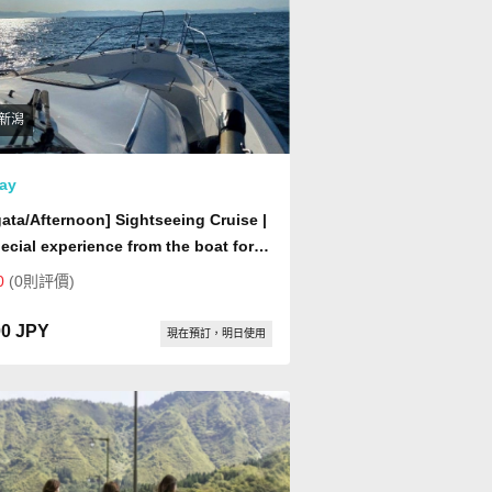
新潟
ay
gata/Afternoon] Sightseeing Cruise |
ecial experience from the boat for
les, families, and married couples ♪
0
(0則評價)
ate charter available
00 JPY
現在預訂，明日使用