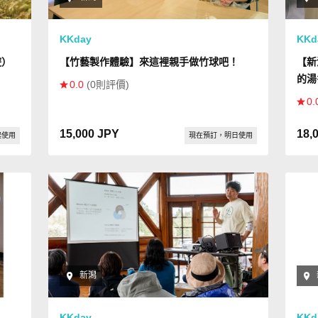
KKday
KKd
遊）
【竹藝製作體驗】來這裡親手做竹球吧！
【新
的湯
0.0
(0則評價)
0.
15,000 JPY
18,
起使用
現在預訂，明日使用
新潟
KKday
KKd