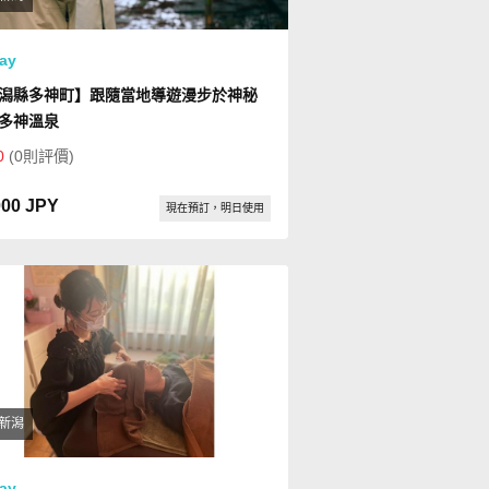
ay
潟縣多神町】跟隨當地導遊漫步於神秘
多神溫泉
0
(0則評價)
000 JPY
現在預訂，明日使用
新潟
ay