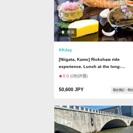
新潟
KKday
[Niigata, Kamo] Rickshaw ride
experience. Lunch at the long-
established restaurant "Yamaju Hon
0.0
(0則評價)
where you can enjoy the rich flavors
the four seasons is included
50,600 JPY
現在預訂，明