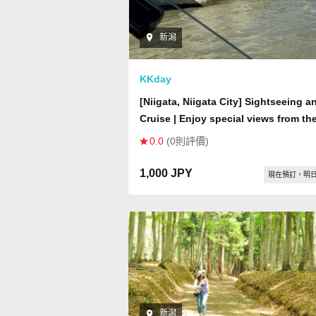
新潟
KKday
[Niigata, Niigata City] Sightseeing a
Cruise | Enjoy special views from th
water with your partner, family, or
0.0
(0則評價)
friends! Also recommended for touri
from other countries and nationaliti
1,000 JPY
現在預訂，明
新潟