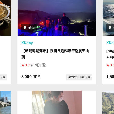
新潟
KKday
KKd
【新潟縣湯澤市】夜間長途越野車巡航至山
[Nii
頂
A sp
ten"
coup
0.0
(0則評價)
0.
 of
Priv
8,000 JPY
1,5
日使用
現在預訂，明日使用