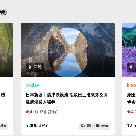
活動
新潟
KKday
klo
術體
日本新潟｜清津峽鏡池 接駁巴士搭乘券＆清
原田
津峽溪谷入場券
伊香
4.9
(92則評價)
4.
5,400 JPY
12,
起使用
現在預訂，明日使用