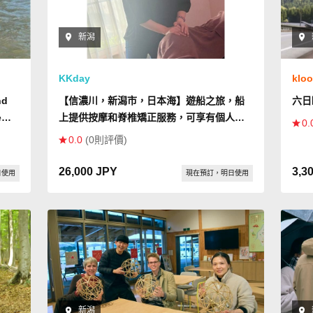
新潟
KKday
klo
nd
【信濃川，新潟市，日本海】遊船之旅，船
六日
e
上提供按摩和脊椎矯正服務，可享有個人專
0.
屬時間
0.0
(0則評價)
sts
es!
26,000 JPY
3,3
日使用
現在預訂，明日使用
新潟