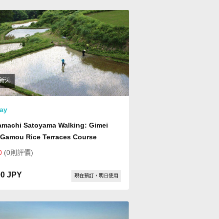
新潟
ay
amachi Satoyama Walking: Gimei
 Gamou Rice Terraces Course
0
(0則評價)
00 JPY
現在預訂，明日使用