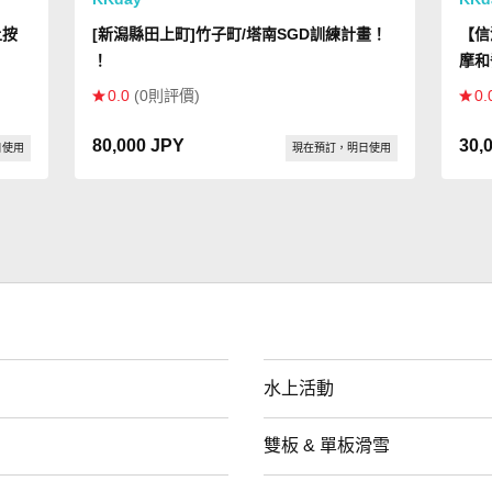
上按
[新潟縣田上町]竹子町/塔南SGD訓練計畫！
【信
！
摩和
0.0
(0則評價)
0.
80,000 JPY
30,
日使用
現在預訂，明日使用
水上活動
雙板 & 單板滑雪