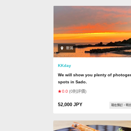
新潟
KKday
We will show you plenty of photoge
spots in Sado.
0.0
(0則評價)
52,000 JPY
現在預訂，明