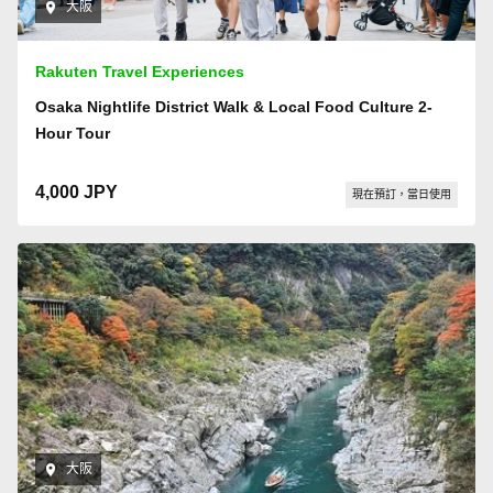
大阪
Rakuten Travel Experiences
Osaka Nightlife District Walk & Local Food Culture 2-
Hour Tour
4,000 JPY
現在預訂，當日使用
大阪