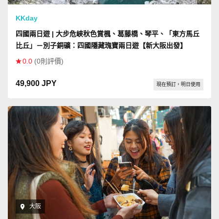
KKday
四國兩日遊 | 大步危峽秋色賞楓、葛藤橋、琴平、「東方馬丘
比丘」－別子銅礦：四國隱藏瑰寶兩日遊【新大阪出發】
0.0
(0則評價)
49,900 JPY
現在預訂，明日使用
大阪