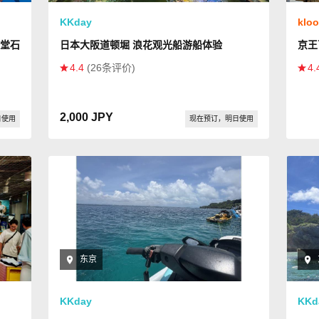
KKday
klo
天堂石
日本大阪道顿堀 浪花观光船游船体验
京王
4.4
(26条评价)
4.
2,000 JPY
日使用
现在预订，明日使用
东京
KKday
KKd