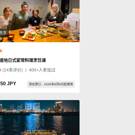
东京
ok
道地日式家常料理烹饪课
9
(24条评价)
|
400+人参加过
750 JPY
现在预订，2026年8月8日起使用