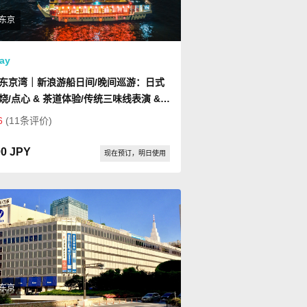
东京
ay
东京湾｜新浪游船日间/晚间巡游：日式
烧/点心 & 茶道体验/传统三味线表演 &
铁塔门票
6
(11条评价)
00 JPY
现在预订，明日使用
东京