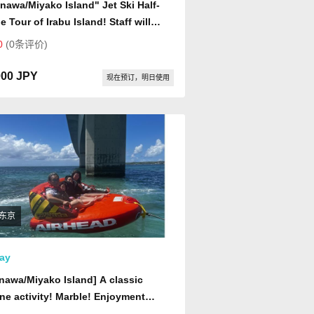
nawa/Miyako Island" Jet Ski Half-
le Tour of Irabu Island! Staff will
e, no license required.
0
(0条评价)
000 JPY
现在预订，明日使用
东京
ay
nawa/Miyako Island] A classic
ne activity! Marble! Enjoyment
!! Up to 6 people per group.