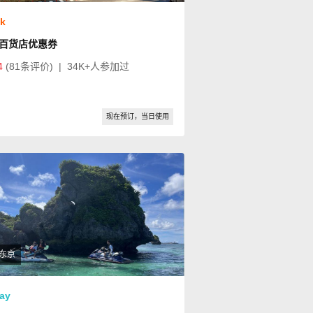
ok
百货店优惠券
4
(81条评价)
|
34K+人参加过
现在预订，当日使用
东京
ay