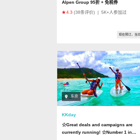
Alpen Group 95折 + 免税券
4.3
(38条评价)
|
5K+人参加过
现在预订，当
东京
KKday
☆Great deals and campaigns are
currently running! ☆Number 1 in
customer satisfaction☆Super luxuri