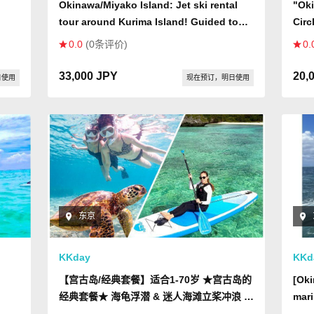
Okinawa/Miyako Island: Jet ski rental
"Oki
tour around Kurima Island! Guided tour!
Circ
Special small boat license required!
driv
0.0
(0条评价)
0.
33,000 JPY
20,
日使用
现在预订，明日使用
东京
KKday
KKd
【宫古岛/经典套餐】适合1-70岁 ★宫古岛的
[Oki
经典套餐★ 海龟浮潜 & 迷人海滩立桨冲浪 |
mari
ous
包含免费照片资料！
plan