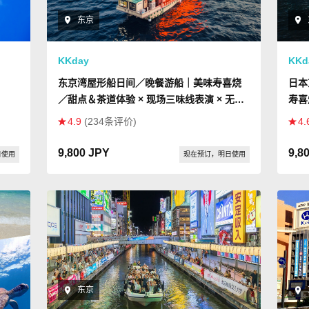
东京
KKday
KKd
东京湾屋形船日间／晚餐游船｜美味寿喜烧
日本
／甜点＆茶道体验 × 现场三味线表演 × 无限
寿喜
畅饮软性饮料
东京
4.9
(234条评价)
4.
9,800 JPY
9,8
日使用
现在预订，明日使用
东京