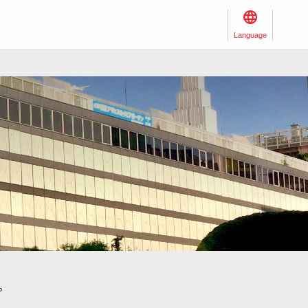
Language
订。