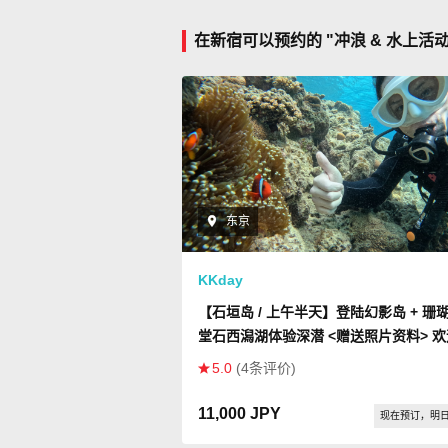
在新宿可以预约的 "冲浪 & 水上活
东京
KKday
【石垣岛 / 上午半天】登陆幻影岛 + 珊
堂石西潟湖体验深潜 <赠送照片资料> 
学者
5.0
(4条评价)
11,000 JPY
现在预订，明