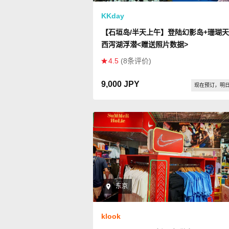
KKday
【石垣岛/半天上午】登陆幻影岛+珊瑚
西泻湖浮潜<赠送照片数据>
4.5
(8条评价)
9,000 JPY
现在预订，明
东京
klook