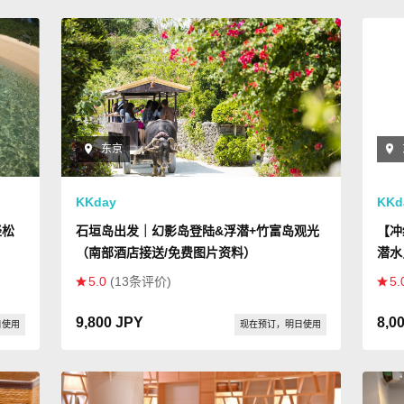
东京
KKday
KKd
轻松
石垣岛出发｜幻影岛登陆&浮潜+竹富岛观光
【冲
（南部酒店接送/免费图片资料）
潜水
费录
5.0
(13条评价)
5.
9,800 JPY
8,0
日使用
现在预订，明日使用