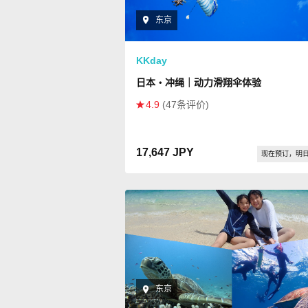
东京
KKday
日本・冲绳｜动力滑翔伞体验
4.9
(47条评价)
17,647 JPY
现在预订，明
东京