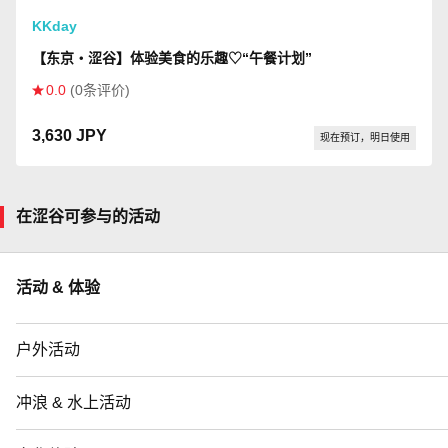
KKday
【东京・涩谷】体验美食的乐趣♡“午餐计划”
0.0
(0条评价)
3,630 JPY
现在预订，明日使用
在涩谷可参与的活动
活动 & 体验
户外活动
冲浪 & 水上活动