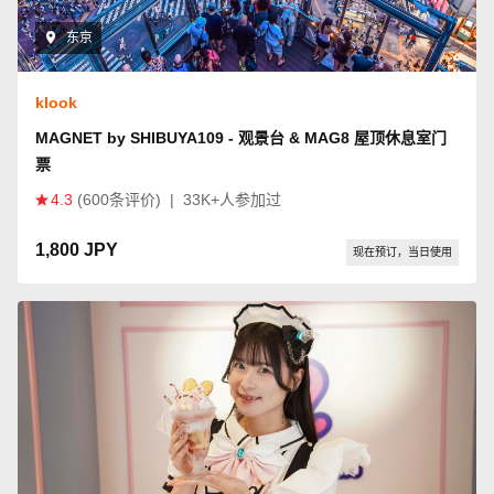
东京
klook
MAGNET by SHIBUYA109 - 观景台 & MAG8 屋顶休息室门
票
4.3
(600条评价)
|
33K+人参加过
1,800 JPY
现在预订，当日使用