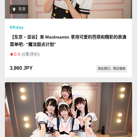
东京
KKday
【东京・涩谷】来 Maidreamin 享用可爱的芭菲和精彩的表演
菜单吧♪ “魔法甜点计划”
0.0
(0条评价)
3,960 JPY
现在预订，明日使用