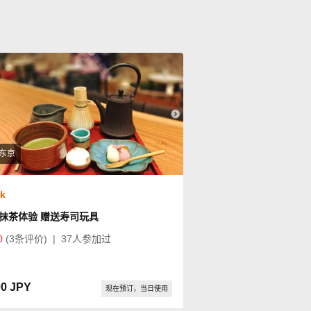
东京
ok
抹茶体验 赠送寿司玩具
0
(3条评价)
|
37人参加过
00 JPY
现在预订，当日使用