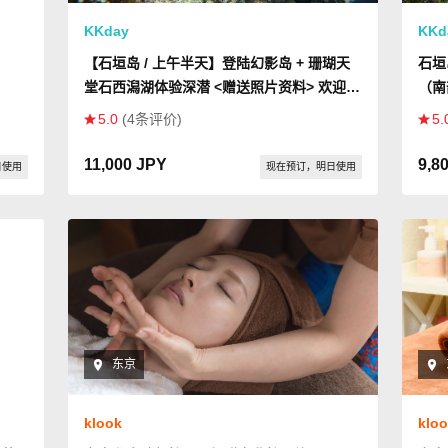
KKday
KKd
【石垣岛 / 上午半天】登陆幻影岛 + 珊瑚天
石垣
堂石西潟湖体验深潜 <赠送照片资料> 欢迎初
（南
学者
5.0
(4条评价)
5.
11,000 JPY
9,8
日使用
现在预订，明日使用
东京
klook
klo