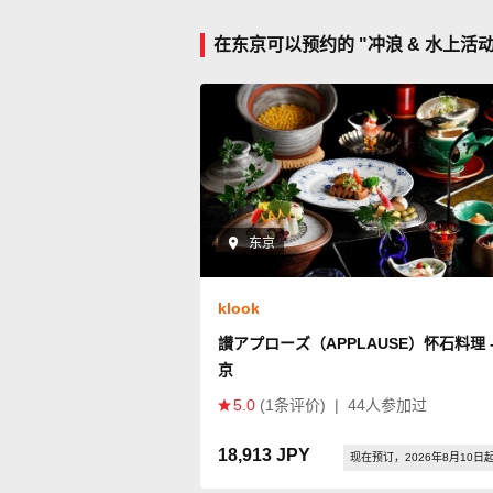
在东京可以预约的 "冲浪 & 水上活
东京
klook
讃アプローズ（APPLAUSE）怀石料理 -
京
5.0
(1条评价)
|
44人参加过
18,913 JPY
现在预订，2026年8月10日