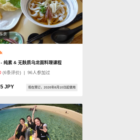
东京
ok
 - 纯素 & 无麸质乌龙面料理课程
0
(6条评价)
|
96人参加过
25 JPY
现在预订，2026年8月10日起使用