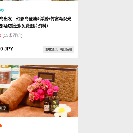
ay
岛出发｜幻影岛登陆&浮潜+竹富岛观光
部酒店接送/免费图片资料）
0
(13条评价)
00 JPY
现在预订，明日使用
东京
ok