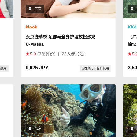
东京
klook
KKd
东京浅草桥 足部与全身护理放松沙龙
【冲
U‑Massa
愉快
5.0
(3条评价)
|
23人参加过
5.
9,625 JPY
3,5
起使用
现在预订，当日使用
东京