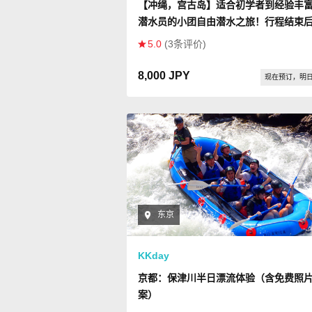
【冲绳，宫古岛】适合初学者到经验丰
潜水员的小团自由潜水之旅！行程结束
费录影，选配专业摄影机拍摄。
5.0
(3条评价)
8,000 JPY
现在预订，明
东京
KKday
京都：保津川半日漂流体验（含免费照
案）