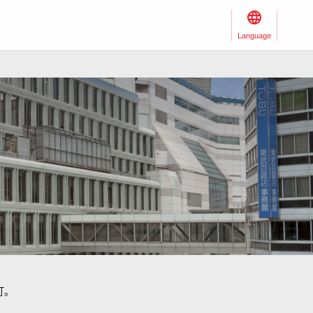
Language
订。