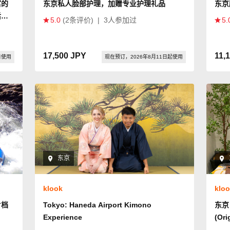
富的
东京私人脸部护理，加赠专业护理礼品
东京
后免
5.0
(2条评价)
|
3人参加过
5.
17,500 JPY
11,
日使用
现在预订，2026年8月11日起使用
东京
klook
klo
片档
Tokyo: Haneda Airport Kimono
东京 
Experience
(Ori