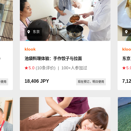
东京
klook
klo
）
池袋料理体验：手作饺子与拉面
东京
5.0
(10条评价)
|
100+人参加过
5.
18,406 JPY
7,1
日使用
现在预订，明日使用