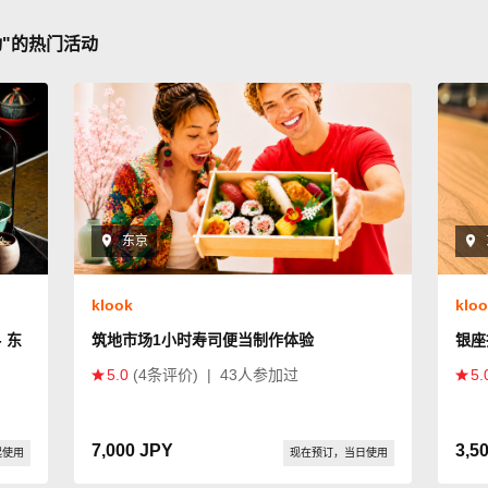
动"的热门活动
东京
klook
klo
 东
筑地市场1小时寿司便当制作体验
银座
5.0
(4条评价)
|
43人参加过
5.
7,000 JPY
3,5
起使用
现在预订，当日使用