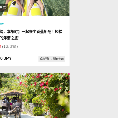
东京
ay
绳，本部町】一起来坐香蕉船吧！轻松
的浮潜之旅！
0
(1条评价)
00 JPY
现在预订，明日使用
东京