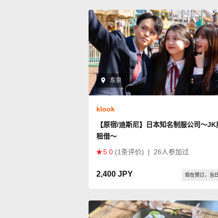
东京
klook
【原宿/迪斯尼】日本知名制服公司～JK
租借～
5.0
(1条评价)
|
26人参加过
2,400 JPY
现在预订，当