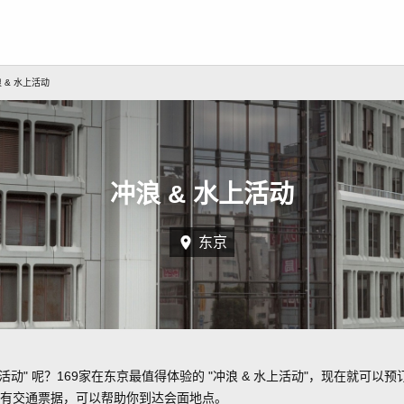
 & 水上活动
冲浪 & 水上活动
东京
活动" 呢？169家在东京最值得体验的 "冲浪 & 水上活动"，现在就可以预
有交通票据，可以帮助你到达会面地点。