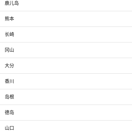
鹿儿岛
熊本
长崎
冈山
大分
香川
岛根
德岛
山口