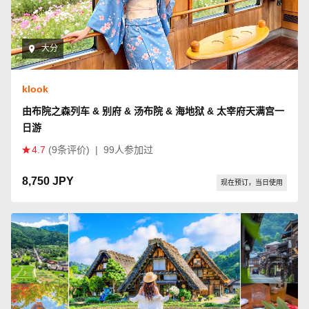
大分
klook
由布院之森列车 & 别府 & 汤布院 & 海地狱 & 太宰府天满宫一
日游
4.7
(9条评价)
|
99人参加过
8,750 JPY
现在预订，当日使用