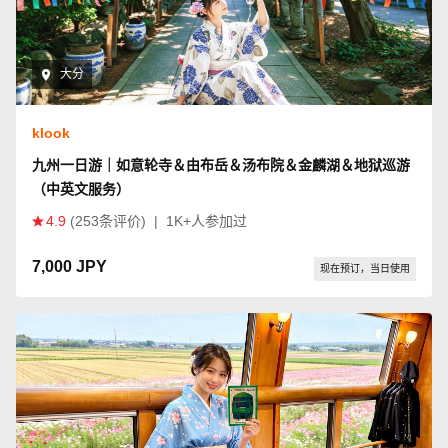
大分
klook
九州一日游｜如意轮寺＆由布岳＆汤布院＆金麟湖＆地狱巡游
（中英文服务）
4.9
(253条评价)
|
1K+人参加过
7,000 JPY
现在预订，当日使用