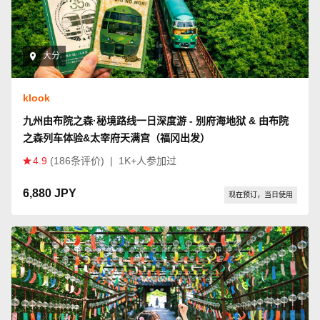
大分
klook
九州由布院之森·秘境路线一日深度游 - 别府海地狱 & 由布院
之森列车体验&太宰府天满宫（福冈出发）
4.9
(186条评价)
|
1K+人参加过
6,880 JPY
现在预订，当日使用