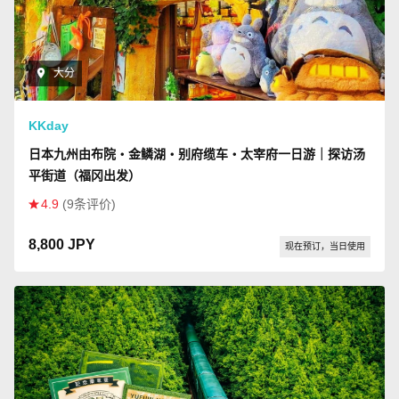
大分
KKday
日本九州由布院・金鳞湖・别府缆车・太宰府一日游｜探访汤
平街道（福冈出发）
4.9
(9条评价)
8,800 JPY
现在预订，当日使用