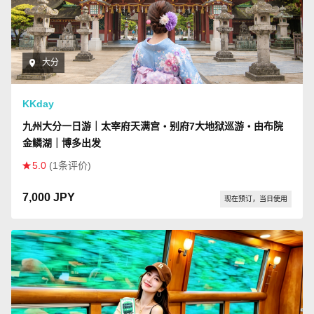
大分
KKday
九州大分一日游｜太宰府天满宫・别府7大地狱巡游・由布院
金鳞湖｜博多出发
5.0
(1条评价)
7,000 JPY
现在预订，当日使用