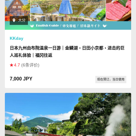
大分
KKday
日本九州由布院温泉一日游｜金鳞湖・日田小京都・进击的巨
人巡礼体验｜福冈往返
4.7
(6条评价)
7,000 JPY
现在预订，当日使用