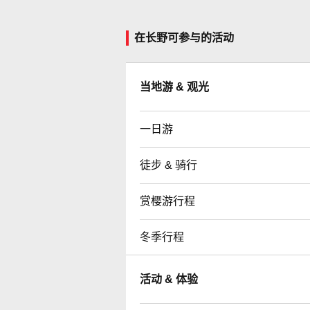
在长野可参与的活动
当地游 & 观光
一日游
徒步 & 骑行
赏樱游行程
冬季行程
活动 & 体验