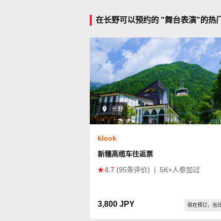
在长野可以预约的 "舞台表演"的热
长野
klook
新穗高缆车往返票
4.7
(95条评价)
|
5K+人参加过
3,800 JPY
现在预订，当