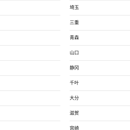
埼玉
三重
青森
山口
静冈
千叶
大分
滋贺
宫崎