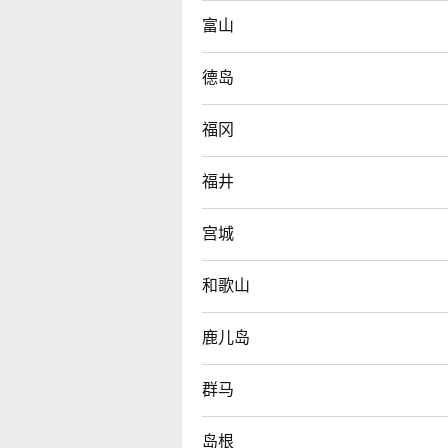
富山
德岛
福冈
福井
宫城
和歌山
鹿儿岛
群马
岛根