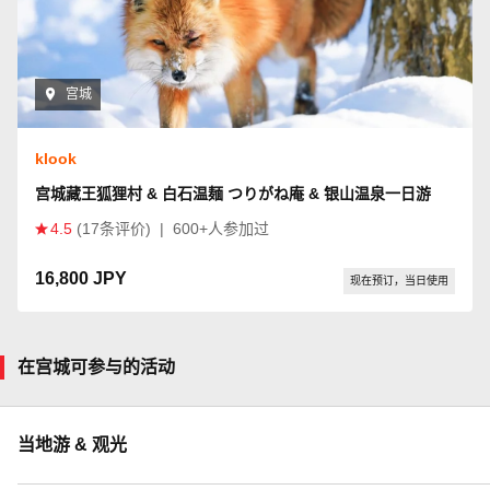
宫城
klook
宫城藏王狐狸村 & 白石温麺 つりがね庵 & 银山温泉一日游
4.5
(17条评价)
|
600+人参加过
16,800 JPY
现在预订，当日使用
在宫城可参与的活动
当地游 & 观光