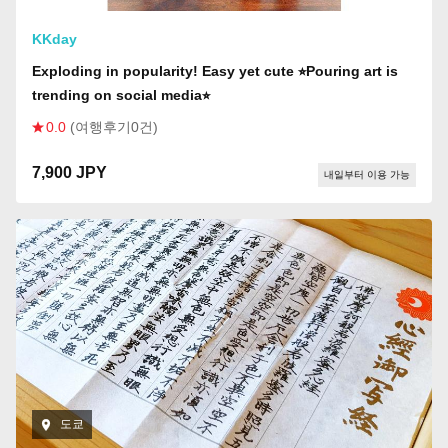
KKday
Exploding in popularity! Easy yet cute ⭐︎Pouring art is
trending on social media⭐︎
0.0
(여행후기0건)
7,900 JPY
내일부터 이용 가능
도쿄