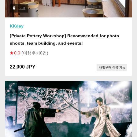
도쿄
KKday
[Private Pottery Workshop] Recommended for photo
shoots, team building, and events!
0.0
(여행후기0건)
22,000 JPY
내일부터 이용 가능