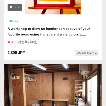
도쿄
KKday
A workshop to draw an interior perspective of your
favorite room using transparent watercolors at
Nishitengachaya, Osaka: a townhouse used as a TV
0.0
(여행후기0건)
and movie location!
2,800 JPY
내일부터 이용 가능