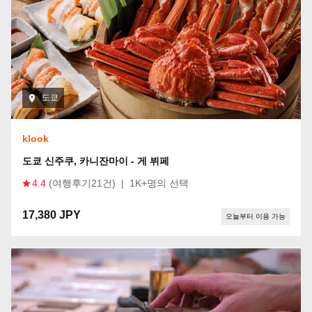
도쿄
klook
도쿄 신주쿠, 카니잔마이 - 게 뷔페
4.4
(여행후기21건)
|
1K+명의 선택
17,380 JPY
오늘부터 이용 가능