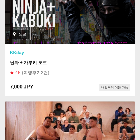
도쿄
KKday
닌자 + 가부키 도쿄
2.5
(여행후기2건)
7,000 JPY
내일부터 이용 가능