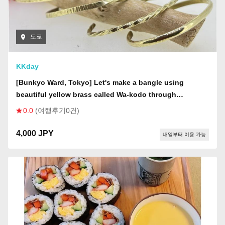
도쿄
KKday
[Bunkyo Ward, Tokyo] Let's make a bangle using
beautiful yellow brass called Wa-kodo through
engraving.
0.0
(여행후기0건)
4,000 JPY
내일부터 이용 가능