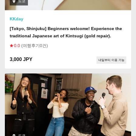
도쿄
KKday
[Tokyo, Shinjuku] Beginners welcome! Experience the
traditional Japanese art of Kintsugi (gold repair).
0.0
(여행후기0건)
3,000 JPY
내일부터 이용 가능
도쿄