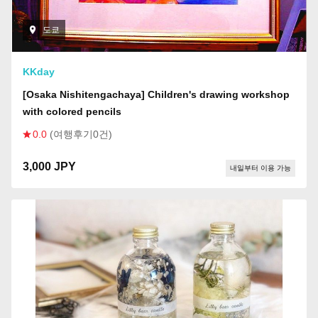
도쿄
KKday
[Osaka Nishitengachaya] Children's drawing workshop
with colored pencils
0.0
(여행후기0건)
3,000 JPY
내일부터 이용 가능