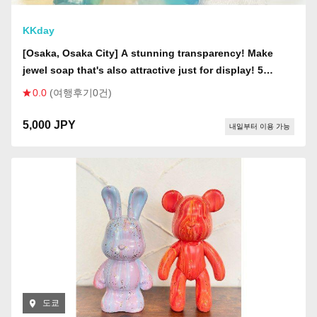
KKday
[Osaka, Osaka City] A stunning transparency! Make
jewel soap that's also attractive just for display! 5
minutes walk from the station!
0.0
(여행후기0건)
5,000 JPY
내일부터 이용 가능
도쿄