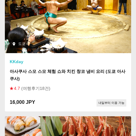
도쿄
KKday
아사쿠사 스모 스모 체험 쇼와 치킨 창코 냄비 요리 (도쿄 아사
쿠사)
4.7
(여행후기18건)
16,000 JPY
내일부터 이용 가능