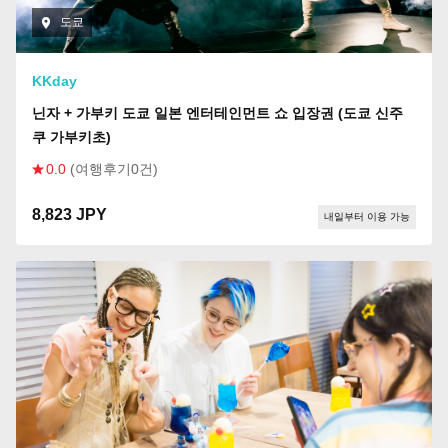
도쿄
KKday
닌자 + 가부키 도쿄 일본 엔터테인먼트 쇼 입장권 (도쿄 신주
쿠 가부키초)
0.0
(여행후기0건)
8,823 JPY
내일부터 이용 가능