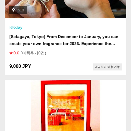
도쿄
KKday
[Setagaya, Tokyo] From December to January, you can
create your own fragrance for 2026. Experience the
traditional fragrance culture of "Japanese Sachet
0.0
(여행후기0건)
Making" using only natural fragrance ingredients!
9,000 JPY
내일부터 이용 가능