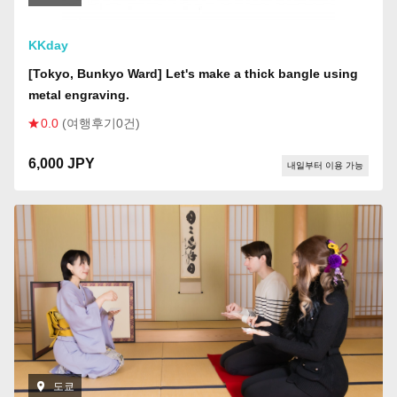
KKday
[Tokyo, Bunkyo Ward] Let's make a thick bangle using
metal engraving.
0.0
(여행후기0건)
6,000 JPY
내일부터 이용 가능
도쿄