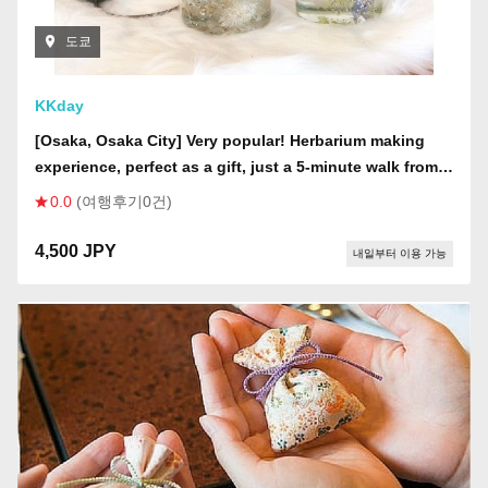
도쿄
KKday
[Osaka, Osaka City] Very popular! Herbarium making
experience, perfect as a gift, just a 5-minute walk from
the station!
0.0
(여행후기0건)
4,500 JPY
내일부터 이용 가능