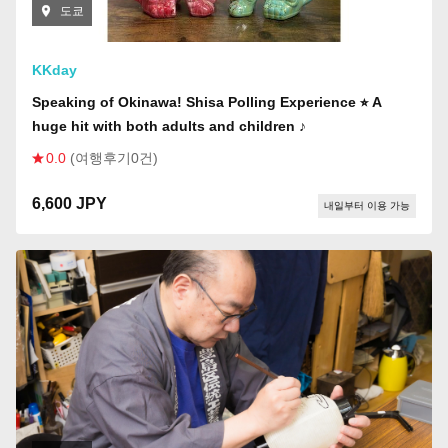
도쿄
KKday
Speaking of Okinawa! Shisa Polling Experience ⭐︎ A
huge hit with both adults and children ♪
0.0
(여행후기0건)
6,600 JPY
내일부터 이용 가능