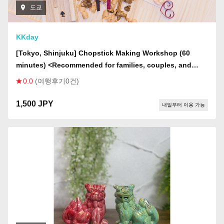
도쿄
KKday
[Tokyo, Shinjuku] Chopstick Making Workshop (60
minutes) <Recommended for families, couples, and
solo participants>
0.0
(여행후기0건)
1,500 JPY
내일부터 이용 가능