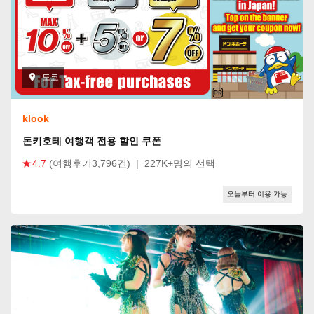
도쿄
klook
돈키호테 여행객 전용 할인 쿠폰
4.7
(여행후기3,796건)
|
227K+명의 선택
오늘부터 이용 가능