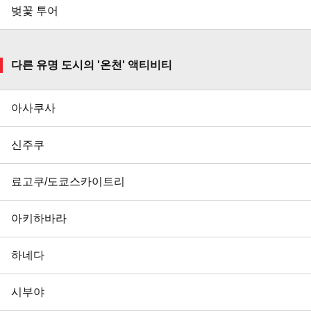
벚꽃 투어
다른 유명 도시의 '온천' 액티비티
아사쿠사
신주쿠
료고쿠/도쿄스카이트리
아키하바라
하네다
시부야