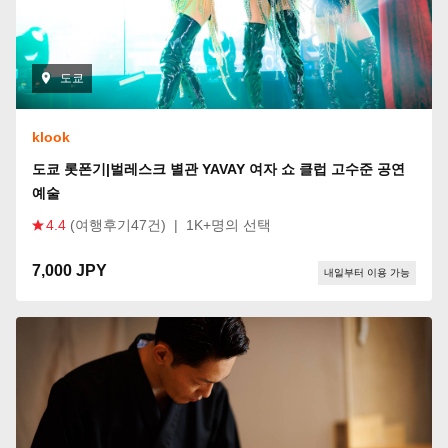
도쿄
klook
도쿄 롯폰기|벌레스크 별관 YAVAY 여자 쇼 클럽 고수준 공연
예술
4.4
(여행후기47건)
|
1K+명의 선택
7,000 JPY
내일부터 이용 가능