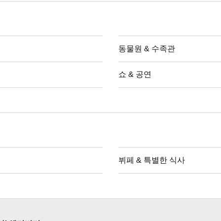
동물원 & 수족관
쇼 & 공연
뷔페 & 특별한 식사