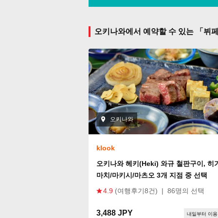
오키나와에서 예약할 수 있는 「뷔페
오키나와
klook
오키나와 헤키(Heki) 와규 철판구이, 히
마치/마키시/마츠오 3개 지점 중 선택
4.9
(여행후기8건)
|
86명의 선택
3,488 JPY
내일부터 이용