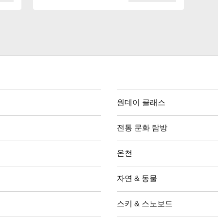
원데이 클래스
전통 문화 탐방
온천
자연 & 동물
스키 & 스노보드