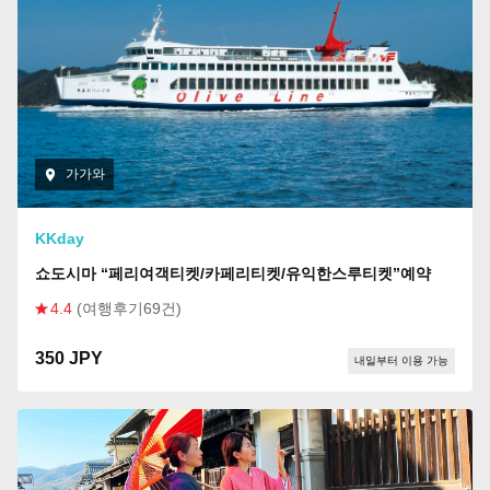
가가와
KKday
쇼도시마 “페리여객티켓/카페리티켓/유익한스루티켓”예약
4.4
(여행후기69건)
350 JPY
내일부터 이용 가능