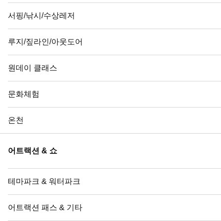
서핑/낚시/수상레저
루지/짚라인/아웃도어
원데이 클래스
문화체험
온천
어트랙션 & 쇼
테마파크 & 워터파크
어트랙션 패스 & 기타