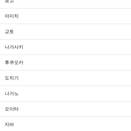
효고
아이치
교토
나가사키
후쿠오카
도치기
나가노
오이타
지바