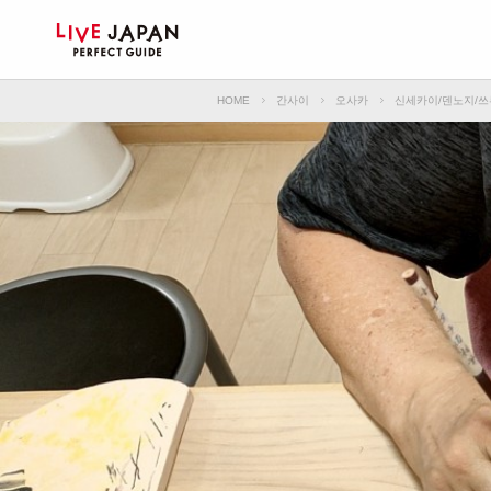
HOME
간사이
오사카
신세카이/덴노지/