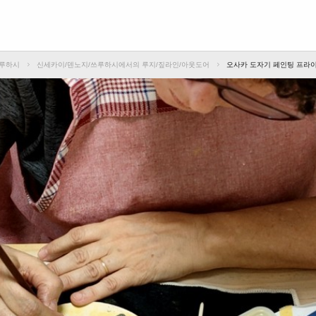
쓰루하시
신세카이/덴노지/쓰루하시에서의 루지/짚라인/아웃도어
오사카 도자기 페인팅 프라이빗