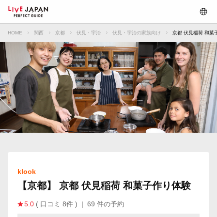
HOME
関西
京都
伏見・宇治
伏見・宇治の家族向け
京都 伏見稲荷 和菓
klook
【京都】 京都 伏見稲荷 和菓子作り体験
5.0
( 口コミ 8件 )
|
69 件の予約