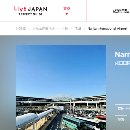
東京
旅遊景點‎
HOME
東京及周邊地區
千葉
成田
Narita International Airport
Nari
成田国
成田,千
機場