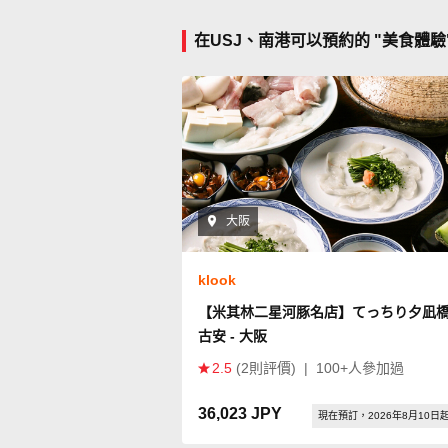
在USJ、南港可以預約的 "美食體
大阪
klook
【米其林二星河豚名店】てっちり夕凪
古安 - 大阪
2.5
(2則評價)
|
100+人參加過
36,023 JPY
現在預訂，2026年8月10日