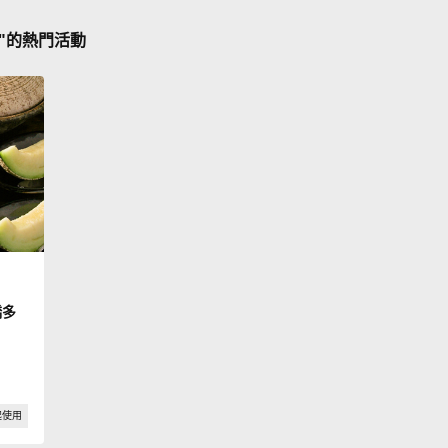
驗"的熱門活動
橋多
起使用