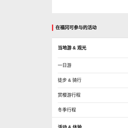
在福冈可参与的活动
当地游 & 观光
一日游
徒步 & 骑行
赏樱游行程
冬季行程
活动 & 体验