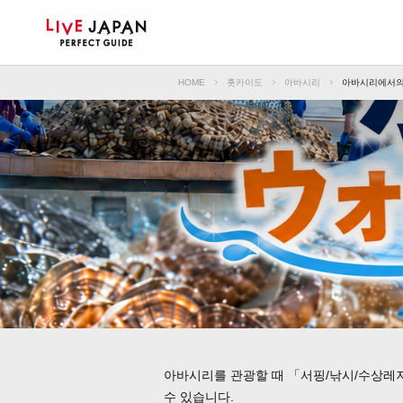
HOME
홋카이도
아바시리
아바시리에서의
아바시리를 관광할 때 「서핑/낚시/수상레
수 있습니다.