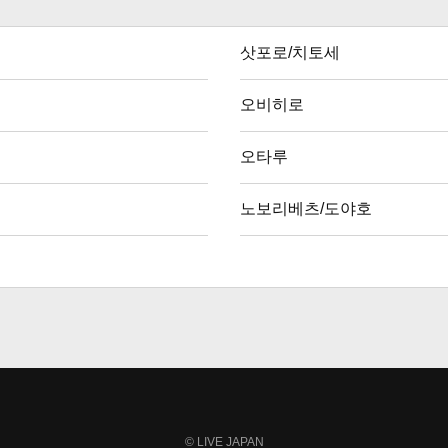
삿포로/치토세
오비히로
오타루
노보리베츠/도야호
LIVE JAPAN
©