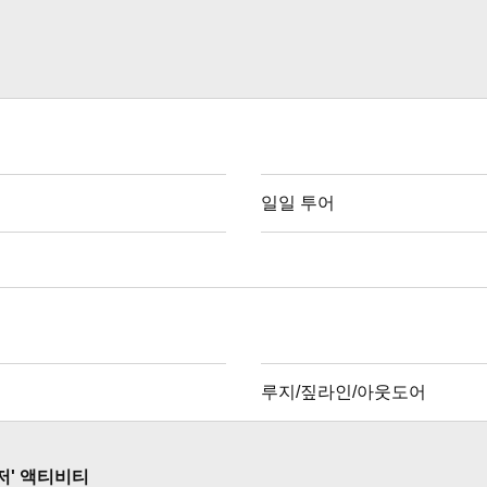
일일 투어
루지/짚라인/아웃도어
저' 액티비티