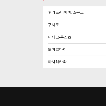
후라노/비에이/소운쿄
구시로
니세코/루스츠
도마코마이
아사히카와