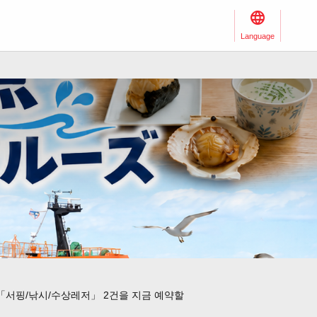
Language
「서핑/낚시/수상레저」 2건을 지금 예약할